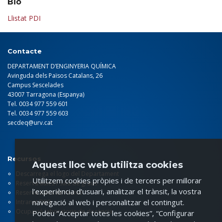
Bio
Llistat PDI
Contacte
DEPARTAMENT D’ENGINYERIA QUÍMICA
Avinguda dels Països Catalans, 26
Campus Sescelades
43007 Tarragona (Espanya)
Tel. 0034 977 559 601
Tel. 0034 977 559 603
secdeq@urv.cat
Recursos
Aquest lloc web utilitza cookies
Descarrega el logo del Departament
Utilitzem cookies pròpies i de tercers per millorar
Reserva aules / Sala de graus
l’experiència d’usuari, analitzar el trànsit, la vostra
Reserva sales de reunió
navegació al web i personalitzar el contingut.
Intranet DEQ
Ocupació laboratoris de docència
Podeu “Acceptar totes les cookies”, “Configurar